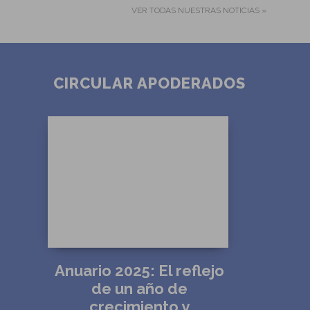
VER TODAS NUESTRAS NOTICIAS »
CIRCULAR APODERADOS
Anuario 2025: El reflejo de un
año de crecimiento y
Anuario 2025: El reflejo
S
consolidación comunitaria
de un año de
crecimiento y