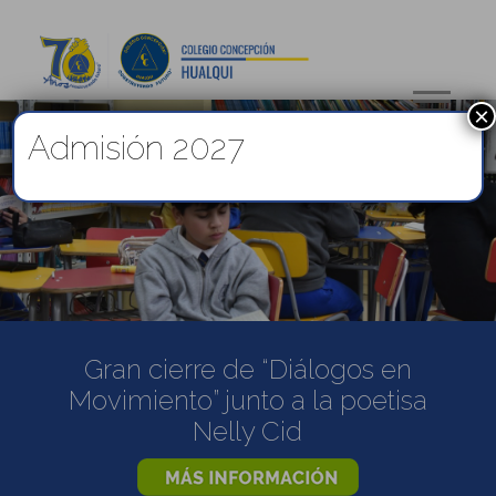
×
Admisión 2027
Gran cierre de “Diálogos en
Movimiento” junto a la poetisa
Nelly Cid