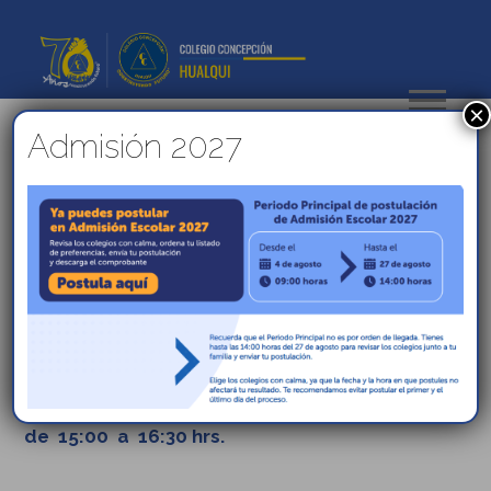
×
Admisión 2027
COMUNICADO: 5ta. Entrega
de Canastas JUNAEB – 2021
Estimada Comunidad Alonsiana :
La 5ta. entrega de Canastas JUNAEB del año
2021 a los alumnos beneficiados se realizará el
día ;
Miércoles 02 de Junio de 09:00 a 14:00 hrs. y
de
15:00 a 16:30 hrs.