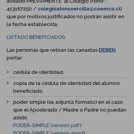
avisado PREVIAMENTE al Colegio (Fono :
413167250
/
colegioalonsoercilla@coemco.cl
)
que por motivos justificados no podrán asistir en
la fecha establecida.
LISTADO BENEFICIADOS
Las personas que retiran las canastas
DEBEN
portar:
cédula de identidad,
copia de la cédula de identidad del alumno
beneficiado.
poder simple (se adjunta formato) en el caso
que el Apoderado / Madre o Padre no puedan
asistir.
PODER-SIMPLE (versión pdf)
PODER-SIMPLE (versión word)