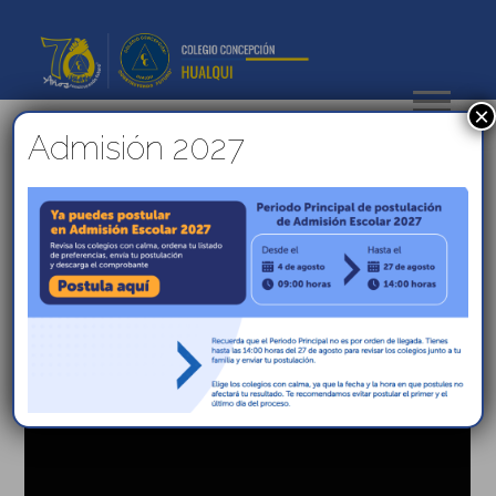
×
Admisión 2027
Resultados de Admisión
Escolar 2023
https://www.sistemadeadmisionescolar.cl/