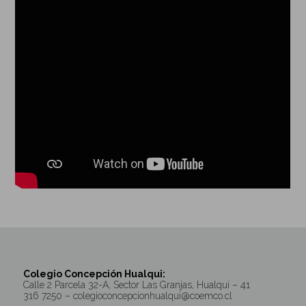
Colegio Concepción Hualqui:
Calle 2 Parcela 32-A, Sector Las Granjas, Hualqui – 41
316 7250 – colegioconcepcionhualqui@coemco.cl