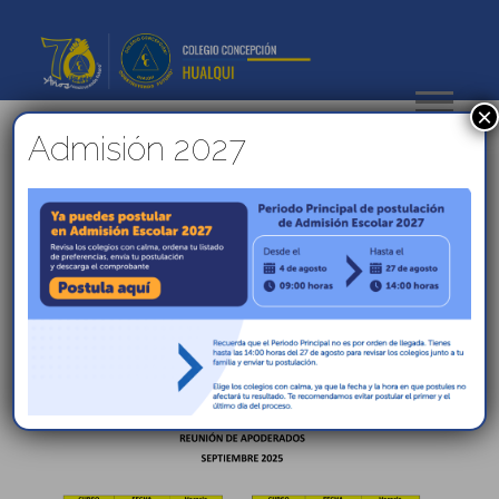
×
Admisión 2027
COMUNICADO: REUNION DE
APODERADOS SEPTIEMBRE
Estimada Comunidad Educativa,
Les compartimos las fechas de las reuniones de
apoderados de cada curso.