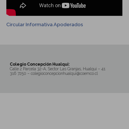
Circular Informativa Apoderados
Colegio Concepción Hualqui:
Calle 2 Parcela 32-A, Sector Las Granjas, Hualqui – 41
316 7250 – colegioconcepcionhualqui@coemco.cl