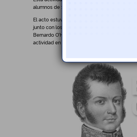
alumnos de 1° a 4° básico del establecimiento
El acto estuvo a cargo de la profesora jefe de
junto con los estudiantes y los apoderados,
Bernardo O’Higgins, donde cada integrante de
actividad en el marco de este evento.