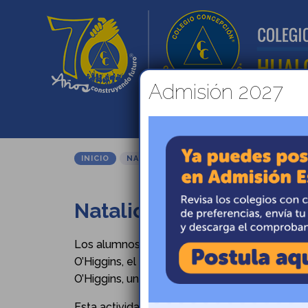
Admisión 2027
INICIO
ADMISIÓ
INICIO
NATALICIO DE BERNARDO O’HIGGINS
Natalicio de Bernardo 
Los alumnos del 5 año básico organizaron u
O’Higgins, el cual partió con un pie de cueca 
O’Higgins, un poema a Bernardo O’Higgins y fi
Esta actividad, se realizó el día 20 de Agosto