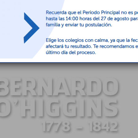
.
l 5 Año básico, Ana Aguilar Solar, quien coordino
 para poder realizar un acto en conmemoración a don
l curso, compuesto por 43 niños, realizó alguna