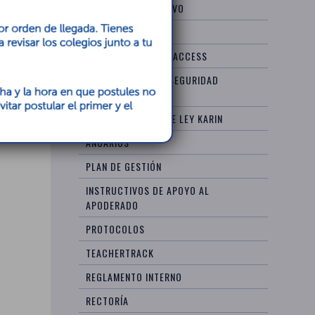
PROYECTO EDUCATIVO
UBICACIÓN
SCHOOLTRACK-WEBACCESS
PLAN INTEGRAL DE SEGURIDAD
ESCOLAR
INFORMACIÓN SOBRE LEY KARIN
ANUARIOS
PLAN DE GESTIÓN
INSTRUCTIVOS DE APOYO AL
APODERADO
PROTOCOLOS
TEACHERTRACK
REGLAMENTO INTERNO
RECTORÍA