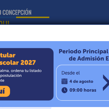
N
CIRCULARES
NOTICIAS
MISIÓN Y VISIÓN
O’Higgins
n acto en conmemoración al Natalicio de Bernardo
a la bandera, prosiguió con un vals a Bernardo
nalizaron con 3 parejas bailando un pie de cueca.
 del 2019, a las 10:30 y contó con la presencia de