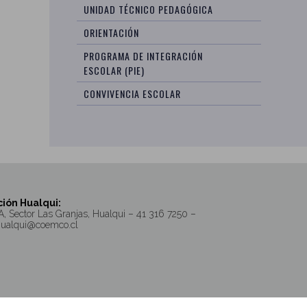
UNIDAD TÉCNICO PEDAGÓGICA
ORIENTACIÓN
PROGRAMA DE INTEGRACIÓN
ESCOLAR (PIE)
CONVIVENCIA ESCOLAR
ión Hualqui:
A, Sector Las Granjas, Hualqui – 41 316 7250 –
hualqui@coemco.cl