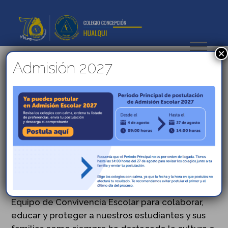
×
Admisión 2027
Un año de grandes
desafíos, aprendizajes y
reflexión
En este 2020 aprendimos que la Convivencia no
sólo se genera en el espacio físico que entrega
el aula, sino que puede ir más allá, y la hemos
observado en las acciones realizadas y esfuerzo
transmitido por cada uno de los integrantes del
Equipo de Convivencia Escolar para colaborar,
educar y proteger a nuestros estudiantes y sus