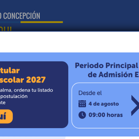
N
CIRCULARES
NOTICIAS
MISIÓN Y VISIÓN
 A CLASES 2021
 a Clases 2021
 Ministro de Educación y Salud respectivamente,
se elabora el presente plan que tiene por propósito
 garantizar la prevención y protección del COVID-19
egio Alonso de Ercilla de Hualqui.