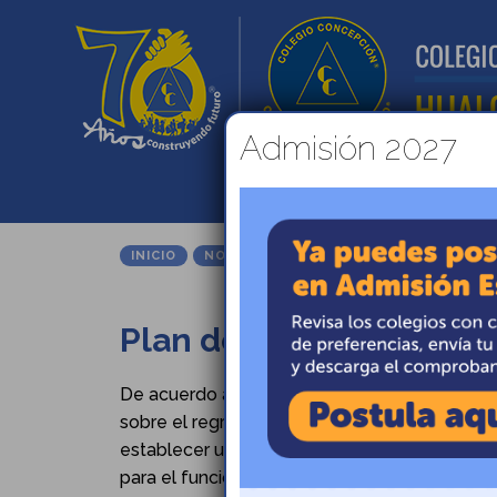
Admisión 2027
INICIO
ADMISIÓ
INICIO
NOTICIAS
PLAN DE RETORNO SEGURO
Plan de Retorno Seguro
De acuerdo a los últimos planteamientos del
sobre el regreso de los estudiantes a clases, 
establecer una serie de medidas que permitan
para el funcionamiento seguro de nuestro Col