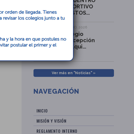
ENCUENTRO
DEPORTIVO
AMISTOS...
29 JULIO, 2026
Colegio
Concepción
Hualqui...
Ver más en "Noticias" »
NAVEGACIÓN
INICIO
MISIÓN Y VISIÓN
REGLAMENTO INTERNO