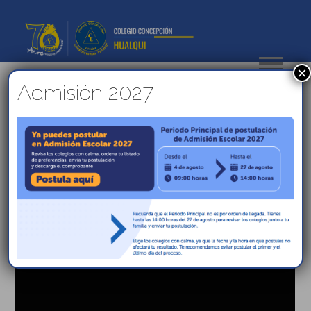
×
Admisión 2027
Celebrando el Día de la
Educación Física y el
Deporte Escolar
.