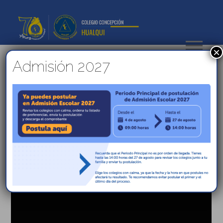
×
Admisión 2027
Convocatoria Centro de
Estudiantes 2021
Estimados Estudiantes:
Nuestro Colegio los invita a participar de esta
actividad cívica.