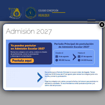
×
Admisión 2027
Premiación a educadoras
de párvulos.
Con motivo de la celebración de la semana del
párvulo, el día de hoy se realizó la entrega de un
presente a nuestras educadoras de párvulo con
la finalidad de reconocer su labor y entrega con
nuestros estudiantes.
–
/
16