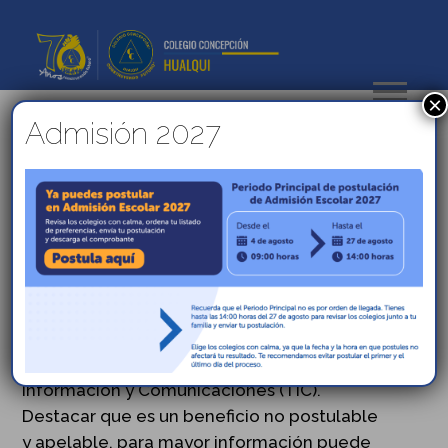
×
Admisión 2027
Entrega de Computadores
Beca TIC de JUNAEB
Felicidades a nuestros estudiantes de 7.º básico
que reciben Beca TIC.
Con fecha 11 de agosto 2023, se realiza
acompañamiento a 15 estudiantes de nuestro
establecimiento que fueron beneficiados con el
programa de Becas Acceso a Tecnología,
Información y Comunicaciones (TIC).
Destacar que es un beneficio no postulable
y apelable, para mayor información puede