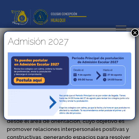
×
Admisión 2027
Mejorando las relaciones
interpersonales
El Colegio Concepción Hualqui recibió la visita
de INACAP, quienes, en esta ocasión, trabajaron
con los estudiantes de segundo año medio en
una actividad diseñada para fomentar el trabajo
colaborativo y la cohesión grupal. Esta iniciativa
complementa el trabajo que se viene realizando
desde el área de orientación, cuyo objetivo es
promover relaciones interpersonales positivas y
constructivas, generando espacios para resolver