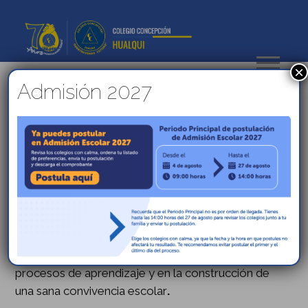
×
Admisión 2027
La asistencia escolar como
clave para el desarrollo
integral
El Equipo Psicosocial de Convivencia
Escolar presenta este material con el propósito de
reflexionar sobre la asistencia como un indicador
fundamental del desarrollo socioemocional de los y
las estudiantes, y sobre su impacto directo en los
procesos de aprendizaje
y en la construcción de
una sana convivencia escolar
.