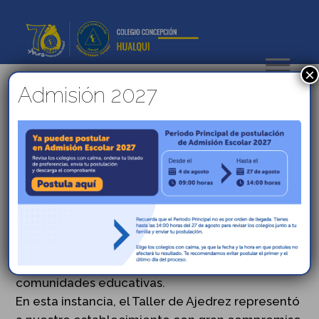
×
Admisión 2027
Participación del Taller de
Ajedrez en los Juegos de la
Fraternidad 2025
Nos llena de orgullo compartir que nuestro
colegio tuvo una destacada participación en la
XI Versión de los Juegos de la Fraternidad 2025,
un evento que promueve la sana competencia,
el respeto y el compañerismo entre distintas
comunidades educativas.
En esta instancia, el Taller de Ajedrez representó