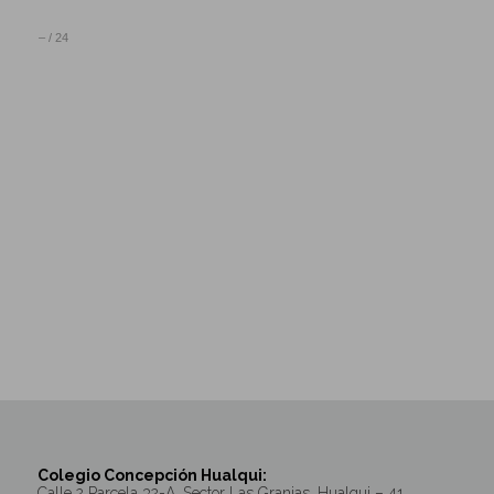
–
/
24
Colegio Concepción Hualqui:
Calle 2 Parcela 32-A, Sector Las Granjas, Hualqui – 41