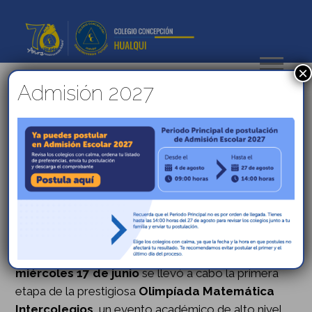
×
Admisión 2027
El futuro del razonamiento
lógico: Estudiantes de altas
capacidades brillan en la
primera etapa de la
Olimpiada Matemática de
la UBB
Con gran entusiasmo e intelecto, el pasado
miércoles 17 de junio
se llevó a cabo la primera
etapa de la prestigiosa
Olimpíada Matemática
Intercolegios
, un evento académico de alto nivel