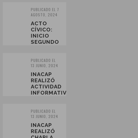
DESCUBRIMIENTO
DE LA
PUBLICADO EL 7
AGOSTO, 2024
VOCACIÓN
ACTO
CÍVICO:
INICIO
SEGUNDO
SEMESTRE
2024
PUBLICADO EL
13 JUNIO, 2024
INACAP
REALIZÓ
ACTIVIDAD
INFORMATIVA
PARA
APODERADOS
DE
PUBLICADO EL
13 JUNIO, 2024
EDUCACIÓN
MEDIA
INACAP
REALIZÓ
CHARLA