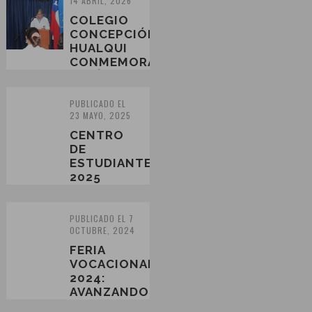
14 ABRIL, 2026
COLEGIO
CONCEPCIÓN
HUALQUI
CONMEMORA
EL DÍA
MUNDIAL
DE
PUBLICADO EL
23 MAYO, 2025
CONCIENCIACIÓN
SO...
CENTRO
DE
ESTUDIANTES
2025
PUBLICADO EL 7
OCTUBRE, 2024
FERIA
VOCACIONAL
2024:
AVANZANDO
HACIA EL