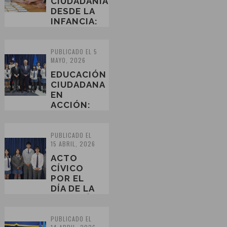
CIUDADANÍA
DESDE LA
INFANCIA:
ALUMNOS
DE 1° A 4°
BÁSICO
PUBLICADO EL 5
MAYO, 2026
PARTIC...
EDUCACIÓN
CIUDADANA
EN
ACCIÓN:
COLEGIO
CONCEPCIÓN
HUALQUI
PUBLICADO EL
15 ABRIL, 2026
RECIBE AL
SENA...
ACTO
CÍVICO
POR EL
DÍA DE LA
MATEMÁTICA
PUBLICADO EL