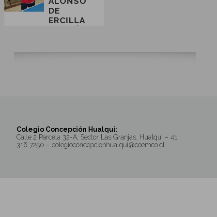
ALONSO
DE
ERCILLA
LOGRÓ
EXCELENTES
POSICIONES
EN EL
COMUNAL
IND...
Colegio Concepción Hualqui:
Calle 2 Parcela 32-A, Sector Las Granjas, Hualqui – 41
316 7250 – colegioconcepcionhualqui@coemco.cl