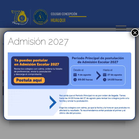
×
Admisión 2027
VER
EXPLORA BIOBIO
PUBLICADO EL
28 NOVIEMBRE,
2019
ESTUDIANTES
DE
NUESTRO
COLEGIO
SE
PRESENTARON
A
CONGRESO
REGIONAL