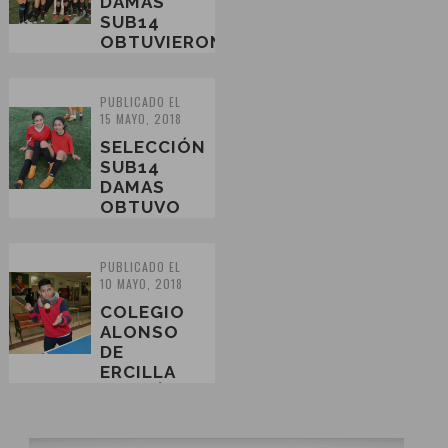
DAMAS
SUB14
OBTUVIERON
EL
SEGUNDO
EN
PUBLICADO EL
15 MAYO, 2018
FUTSAL
IND
SELECCIÓN
PROVINCIAL
SUB14
DAMAS
OBTUVO
EL PRIMER
LUGAR EN
FUTSAL
PUBLICADO EL
10 MAYO, 2018
IND 2018
COLEGIO
ALONSO
DE
ERCILLA
LOGRÓ
EXCELENTES
POSICIONES