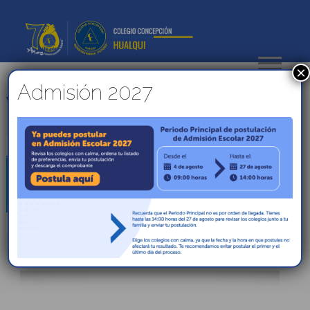
×
Admisión 2027
VER
INFLUENCERSALONISANOS
PUBLICADO EL 4
JULIO, 2020
DESAFÍO:
BUSCANDO
INFLUENCERS
ALONSIANOS