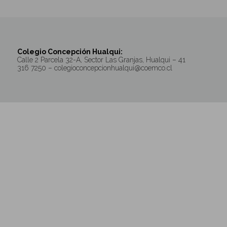
PARQUE...
Colegio Concepción Hualqui:
Calle 2 Parcela 32-A, Sector Las Granjas, Hualqui – 41
316 7250 – colegioconcepcionhualqui@coemco.cl