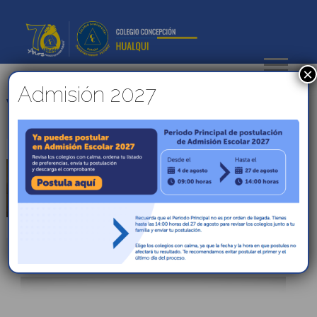
×
Admisión 2027
VER
LOTA SORPRENDENTE
PUBLICADO EL
24 MAYO, 2018
ESTUDIANTES
DE
TERCERO
MEDIO
VISITARON
EL
CHIFLÓN
DEL
DIABLO Y
EL