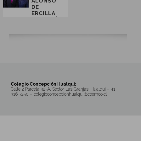
ALONSO
DE
ERCILLA
CELEBRÓ
SU
TRIGÉSIMO
SÉPTIMO
ANIVERSARIO
Colegio Concepción Hualqui:
Calle 2 Parcela 32-A, Sector Las Granjas, Hualqui – 41
316 7250 – colegioconcepcionhualqui@coemco.cl