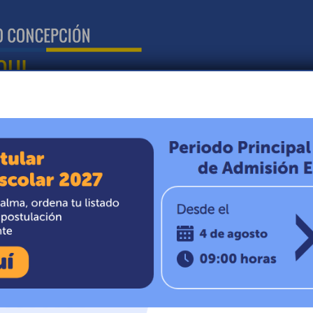
N
CIRCULARES
NOTICIAS
MISIÓN Y VISIÓN
 NOVIEMBRE, 2021
O: 12VA.
DE CANASTAS
2021