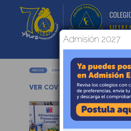
Admisión 2027
INICIO
ADMISIÓ
INICIO
COVID19
VER
COVID19
PUBLICADO EL 16
COMUNICAD
ENTREGA 
JUNAEB – 