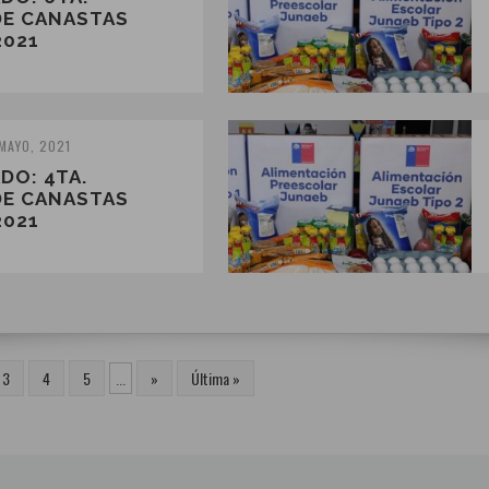
DE CANASTAS
2021
 MAYO, 2021
DO: 4TA.
DE CANASTAS
2021
3
4
5
...
»
Última »